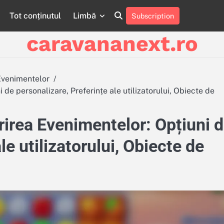
Tot conținutul
Limbă
Subscription
About
Contact
Cookie
Privacy
Sitemap
Terms
Us
Us
Policy
Policy
and
caravananext.ro
Conditions
Evenimentelor
e personalizare, Preferințe ale utilizatorului, Obiecte de
rea Evenimentelor: Opțiuni 
le utilizatorului, Obiecte de