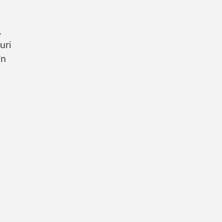
,
uri
în