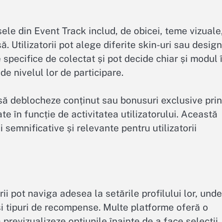
le din Event Track includ, de obicei, teme vizuale
. Utilizatorii pot alege diferite skin-uri sau design
specifice de colectat și pot decide chiar și modul 
e nivelul lor de participare.
r să deblocheze conținut sau bonusuri exclusive prin
ate în funcție de activitatea utilizatorului. Această
 semnificative și relevante pentru utilizatorii
ii pot naviga adesea la setările profilului lor, unde
și tipuri de recompense. Multe platforme oferă o
 previzualizeze opțiunile înainte de a face selecții.