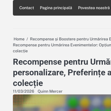
Skip
Contact
Pagina principală
Povestea noastră
to
content
Home
Recompense și Boostere pentru Urmărirea 
Recompense pentru Urmărirea Evenimentelor: Opțiuni d
colecție
Recompense pentru Urmări
personalizare, Preferințe a
colecție
11/03/2026
Quinn Mercer