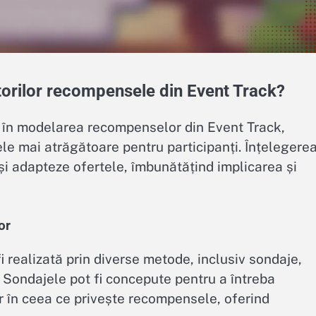
atorilor recompensele din Event Track?
ial în modelarea recompenselor din Event Track,
e mai atrăgătoare pentru participanți. Înțelegere
își adapteze ofertele, îmbunătățind implicarea și
or
fi realizată prin diverse metode, inclusiv sondaje,
 Sondajele pot fi concepute pentru a întreba
lor în ceea ce privește recompensele, oferind