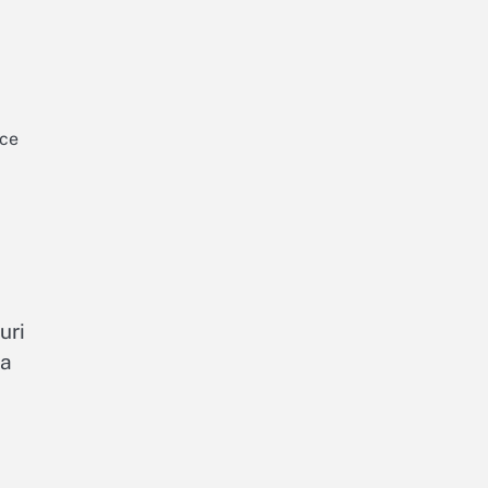
 ce
uri
ța