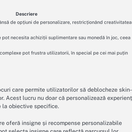
Descriere
nsă de opțiuni de personalizare, restricționând creativitatea
 pot necesita achiziții suplimentare sau monedă în joc, ceea
omplexe pot frustra utilizatorii, în special pe cei mai puțin
uri care permite utilizatorilor să deblocheze skin-
lor. Acest lucru nu doar că personalizează experien
e la obiective specifice.
are oferă insigne și recompense personalizabile
pot selecta insigne care reflectă parcursul lor