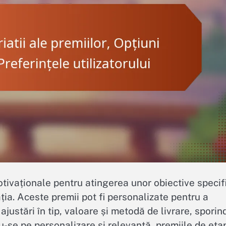
ivaționale pentru atingerea unor obiective specif
ația. Aceste premii pot fi personalizate pentru a
 ajustări în tip, valoare și metodă de livrare, sporin
u-se pe personalizare și relevanță, premiile de eta