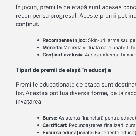
În jocuri, premiile de etapă sunt adesea conc
recompensa progresul. Aceste premii pot incl
conținut.
Recompense în joc:
Skin-uri, arme sau p
Monedă:
Monedă virtuală care poate fi fo
Conținut exclusiv:
Acces anticipat la noi 
Tipuri de premii de etapă în educație
Premiile educaționale de etapă sunt destinat
lor. Acestea pot lua diverse forme, de la re
învățarea.
Burse:
Asistență financiară pentru educa
Certificări:
Recunoașterea finalizării cursur
Excursii educaționale:
Experiențe educaț