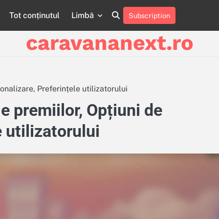
Tot conținutul
Limbă
Subscription
About
Contact
Cookie
Privacy
Sitemap
Terms
Us
Us
Policy
Policy
and
caravananext.ro
Conditions
onalizare, Preferințele utilizatorului
le premiilor, Opțiuni de
 utilizatorului