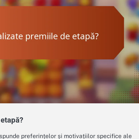
 etapă?
spunde preferințelor și motivațiilor specifice ale