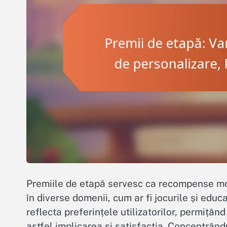
Premiile de etapă servesc ca recompense mot
în diverse domenii, cum ar fi jocurile și educ
reflecta preferințele utilizatorilor, permițând
astfel implicarea și satisfacția. Concentrând