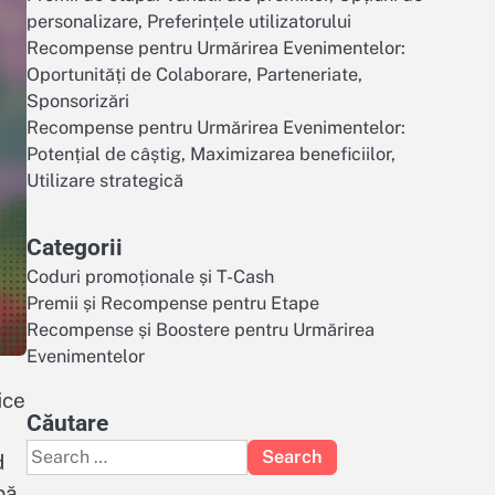
personalizare, Preferințele utilizatorului
Recompense pentru Urmărirea Evenimentelor:
Oportunități de Colaborare, Parteneriate,
Sponsorizări
Recompense pentru Urmărirea Evenimentelor:
Potențial de câștig, Maximizarea beneficiilor,
Utilizare strategică
Categorii
Coduri promoționale și T-Cash
Premii și Recompense pentru Etape
Recompense și Boostere pentru Urmărirea
Evenimentelor
ice
Căutare
Search
d
for:
pă