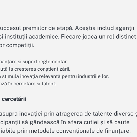
succesul premiilor de etapă. Aceștia includ agenții
i instituții academice. Fiecare joacă un rol distinct
r competiții.
nanțare și suport reglementar.
ută la creșterea conștientizării.
stimula inovația relevantă pentru industriile lor.
ză în cercetare și talent.
 cercetării
supra inovației prin atragerea de talente diverse 
cipanții să gândească în afara cutiei și să caute
 viabile prin metodele convenționale de finanțare.