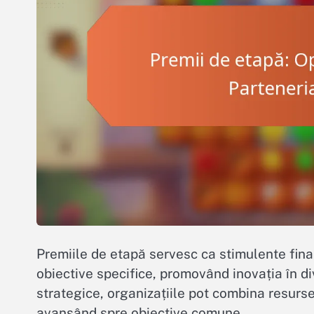
Premiile de etapă servesc ca stimulente finan
obiective specifice, promovând inovația în d
strategice, organizațiile pot combina resursel
avansând spre obiective comune.