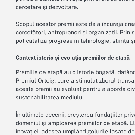
cercetare și dezvoltare.
Scopul acestor premii este de a încuraja creat
cercetători, antreprenori și organizații. Prin
pot cataliza progrese în tehnologie, știință ș
Context istoric și evoluția premiilor de etapă
Premiile de etapă au o istorie bogată, datând
Premiul Orteig, care a stimulat zborul transat
aceste premii au evoluat pentru a aborda div
sustenabilitatea mediului.
În ultimele decenii, creșterea fundațiilor pri
domeniul și amploarea premiilor de etapă. E
inovației, adesea umplând golurile lăsate de 