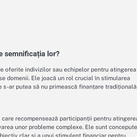
e semnificația lor?
 oferite indivizilor sau echipelor pentru atingerea
rse domenii. Ele joacă un rol crucial în stimularea
re s-ar putea să nu primească finanțare tradițională
e care recompensează participanții pentru atingere
olvarea unor probleme complexe. Ele sunt conceput
biectiv clar și a unui stimulent financiar pentru