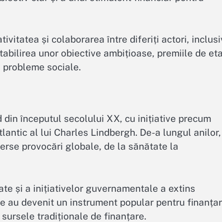
ivitatea și colaborarea între diferiți actori, inclusi
 stabilirea unor obiective ambițioase, premiile de et
i probleme sociale.
 din începutul secolului XX, cu inițiative precum
lantic al lui Charles Lindbergh. De-a lungul anilor,
erse provocări globale, de la sănătate la
vate și a inițiativelor guvernamentale a extins
le au devenit un instrument popular pentru finanța
sursele tradiționale de finanțare.