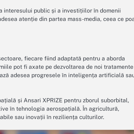
 interesului public și a investițiilor în domenii
 adesea atenție din partea mass-media, ceea ce po
sectoare, fiecare fiind adaptată pentru a aborda
emiile pot fi axate pe dezvoltarea de noi tratamente
ază adesea progresele în inteligența artificială sa
țială și Ansari XPRIZE pentru zborul suborbital,
ve în tehnologia aerospațială. În agricultură,
bile sau inovații în reziliența culturilor.