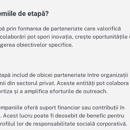
emiile de etapă?
pă prin formarea de parteneriate care valorifică
colaborări pot spori inovația, crește oportunitățile
ngerea obiectivelor specifice.
tapă includ de obicei parteneriate între organizații
i din sectorul privat. Aceste entități pot colabora
tiza și a amplifica eforturile de outreach.
paniile oferă suport financiar sau contribuții în
ii. Acest lucru poate fi deosebit de benefic pentru
filul lor de responsabilitate socială corporativă.