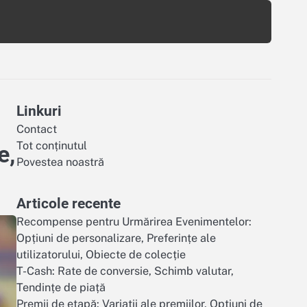
Linkuri
Contact
Tot conținutul
e,
Povestea noastră
Articole recente
Recompense pentru Urmărirea Evenimentelor:
Opțiuni de personalizare, Preferințe ale
utilizatorului, Obiecte de colecție
T-Cash: Rate de conversie, Schimb valutar,
Tendințe de piață
Premii de etapă: Variatii ale premiilor, Opțiuni de