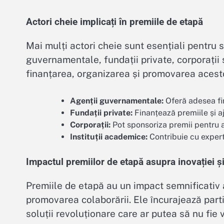
Actori cheie implicați în premiile de etapă
Mai mulți actori cheie sunt esențiali pentru 
guvernamentale, fundații private, corporații ș
finanțarea, organizarea și promovarea acesto
Agenții guvernamentale:
Oferă adesea fi
Fundații private:
Finanțează premiile și aj
Corporații:
Pot sponsoriza premii pentru a 
Instituții academice:
Contribuie cu experti
Impactul premiilor de etapă asupra inovației și
Premiile de etapă au un impact semnificativ a
promovarea colaborării. Ele încurajează parti
soluții revoluționare care ar putea să nu fie