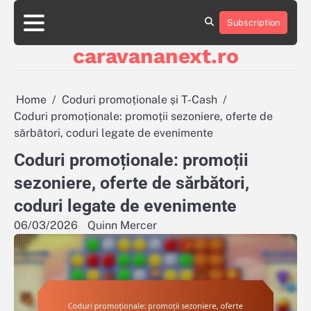
Skip
to
Subscription
About
Contact
Cookie
Privacy
Sitemap
Terms
content
Us
Us
Policy
Policy
and
caravananext.ro
Conditions
Home
Coduri promoționale și T-Cash
Coduri promoționale: promoții sezoniere, oferte de
sărbători, coduri legate de evenimente
Coduri promoționale: promoții
sezoniere, oferte de sărbători,
coduri legate de evenimente
06/03/2026
Quinn Mercer