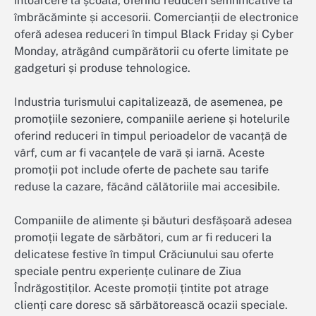
întoarcere la școală, oferind reduceri semnificative la
îmbrăcăminte și accesorii. Comercianții de electronice
oferă adesea reduceri în timpul Black Friday și Cyber
Monday, atrăgând cumpărătorii cu oferte limitate pe
gadgeturi și produse tehnologice.
Industria turismului capitalizează, de asemenea, pe
promoțiile sezoniere, companiile aeriene și hotelurile
oferind reduceri în timpul perioadelor de vacanță de
vârf, cum ar fi vacanțele de vară și iarnă. Aceste
promoții pot include oferte de pachete sau tarife
reduse la cazare, făcând călătoriile mai accesibile.
Companiile de alimente și băuturi desfășoară adesea
promoții legate de sărbători, cum ar fi reduceri la
delicatese festive în timpul Crăciunului sau oferte
speciale pentru experiențe culinare de Ziua
Îndrăgostiților. Aceste promoții țintite pot atrage
clienți care doresc să sărbătorească ocazii speciale.