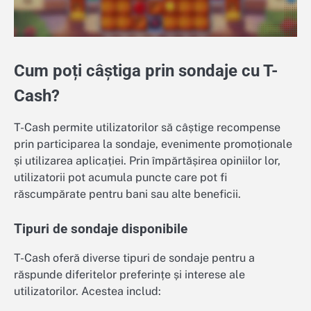
Cum poți câștiga prin sondaje cu T-
Cash?
T-Cash permite utilizatorilor să câștige recompense
prin participarea la sondaje, evenimente promoționale
și utilizarea aplicației. Prin împărtășirea opiniilor lor,
utilizatorii pot acumula puncte care pot fi
răscumpărate pentru bani sau alte beneficii.
Tipuri de sondaje disponibile
T-Cash oferă diverse tipuri de sondaje pentru a
răspunde diferitelor preferințe și interese ale
utilizatorilor. Acestea includ: