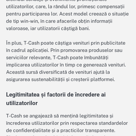
utilizatorilor, care, la rândul lor, primesc compensații
pentru participarea lor. Acest model creează o situație
de tip win-win, în care afacerile obțin informații
valoroase, iar utilizatorii câștigă bani.
În plus, T-Cash poate câștiga venituri prin publicitate
în cadrul aplicației. Prin promovarea produselor sau
serviciilor relevante, T-Cash poate îmbunătăți
implicarea utilizatorilor în timp ce generează venituri.
Această sursă diversificată de venituri ajută la
asigurarea sustenabilității și creșterii platformei.
Legitimitatea și factorii de încredere ai
utilizatorilor
T-Cash se angajează să mențină legitimitatea și
încrederea utilizatorilor prin respectarea standardelor
de confidențialitate și a practicilor transparente.