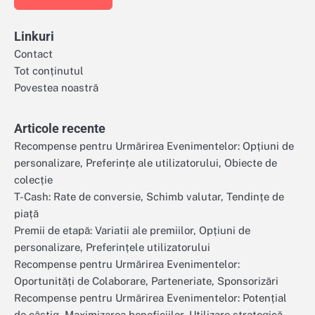
Linkuri
Contact
Tot conținutul
Povestea noastră
Articole recente
Recompense pentru Urmărirea Evenimentelor: Opțiuni de
personalizare, Preferințe ale utilizatorului, Obiecte de
colecție
T-Cash: Rate de conversie, Schimb valutar, Tendințe de
piață
Premii de etapă: Variatii ale premiilor, Opțiuni de
personalizare, Preferințele utilizatorului
Recompense pentru Urmărirea Evenimentelor:
Oportunități de Colaborare, Parteneriate, Sponsorizări
Recompense pentru Urmărirea Evenimentelor: Potențial
de câștig, Maximizarea beneficiilor, Utilizare strategică