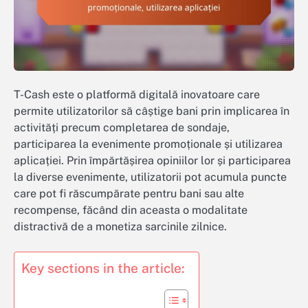
T-Cash este o platformă digitală inovatoare care
permite utilizatorilor să câștige bani prin implicarea în
activități precum completarea de sondaje,
participarea la evenimente promoționale și utilizarea
aplicației. Prin împărtășirea opiniilor lor și participarea
la diverse evenimente, utilizatorii pot acumula puncte
care pot fi răscumpărate pentru bani sau alte
recompense, făcând din aceasta o modalitate
distractivă de a monetiza sarcinile zilnice.
Key sections in the article: