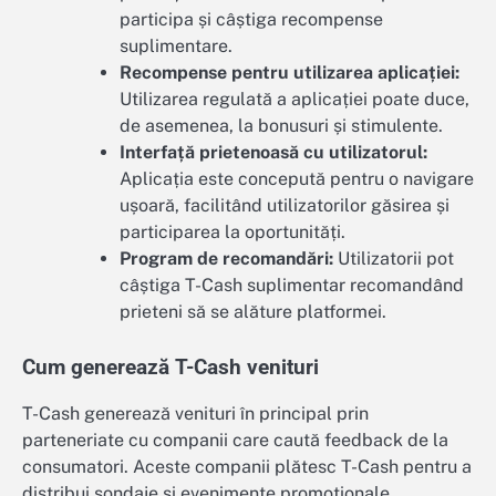
participa și câștiga recompense
suplimentare.
Recompense pentru utilizarea aplicației:
Utilizarea regulată a aplicației poate duce,
de asemenea, la bonusuri și stimulente.
Interfață prietenoasă cu utilizatorul:
Aplicația este concepută pentru o navigare
ușoară, facilitând utilizatorilor găsirea și
participarea la oportunități.
Program de recomandări:
Utilizatorii pot
câștiga T-Cash suplimentar recomandând
prieteni să se alăture platformei.
Cum generează T-Cash venituri
T-Cash generează venituri în principal prin
parteneriate cu companii care caută feedback de la
consumatori. Aceste companii plătesc T-Cash pentru a
distribui sondaje și evenimente promoționale