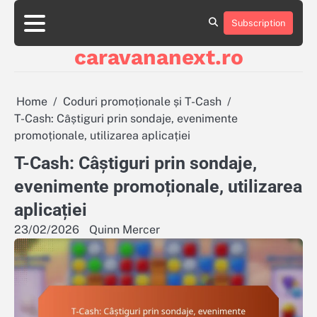
Skip
to
Subscription
About
Contact
Cookie
Privacy
Sitemap
Terms
content
Us
Us
Policy
Policy
and
caravananext.ro
Conditions
Home
Coduri promoționale și T-Cash
T-Cash: Câștiguri prin sondaje, evenimente
promoționale, utilizarea aplicației
T-Cash: Câștiguri prin sondaje,
evenimente promoționale, utilizarea
aplicației
23/02/2026
Quinn Mercer