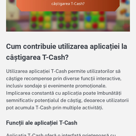
Cum contribuie utilizarea aplicației la
câștigarea T-Cash?
Utilizarea aplicației T-Cash permite utilizatorilor să
câștige recompense prin diverse funcții interactive,
inclusiv sondaje și evenimente promoționale.
Implicarea constantă cu aplicația poate îmbunătăți
semnificativ potențialul de câștig, deoarece utilizatorii
pot acumula T-Cash prin multiple activități.
Funcții ale aplicației T-Cash
Aplicația T-Cash oferă o interfață prietenoasă cu