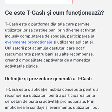
Ce este T-Cash și cum funcționează?
T-Cash este o platformă digitală care permite
utilizatorilor să câștige bani prin diverse activități,
inclusiv completarea de sondaje, participarea la
evenimente promoționale
și utilizarea aplicației.
Utilizatorii pot acumula câștiguri care pot fi
răscumpărate pentru bani sau alte recompense,
creând o modalitate captivantă de a monetiza
activitățile zilnice.
Definiție și prezentare generală a T-Cash
T-Cash este o aplicație mobilă concepută pentru a
recompensa utilizatorii pentru participarea lor la
cercetări de piață și activități promoționale. Prin
implicarea în sondaje și evenimente, utilizatorii pot