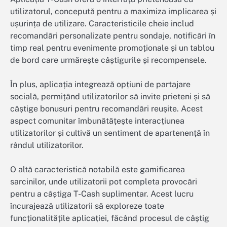
utilizatorul, concepută pentru a maximiza implicarea și
ușurința de utilizare. Caracteristicile cheie includ
recomandări personalizate pentru sondaje, notificări în
timp real pentru evenimente promoționale și un tablou
de bord care urmărește câștigurile și recompensele.
În plus, aplicația integrează opțiuni de partajare
socială, permițând utilizatorilor să invite prieteni și să
câștige bonusuri pentru recomandări reușite. Acest
aspect comunitar îmbunătățește interacțiunea
utilizatorilor și cultivă un sentiment de apartenență în
rândul utilizatorilor.
O altă caracteristică notabilă este gamificarea
sarcinilor, unde utilizatorii pot completa provocări
pentru a câștiga T-Cash suplimentar. Acest lucru
încurajează utilizatorii să exploreze toate
funcționalitățile aplicației, făcând procesul de câștig